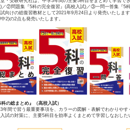
堂・受験研究社は、中学3年間の主要5科目をまとめて学習でき
)／②問題集『5科の完全復習』(高校入試)／③一問一答集『5科
試向けの総復習教材として2021年9月24日より発売いたしま
1/中2)の2点も発売いたします。
5科の総まとめ』（高校入試）
学3年間で習う最重要事項を、カラーの図解・表解でわかりやす
校入試の対策に、主要5科目を効率よくまとめて学習しなおした