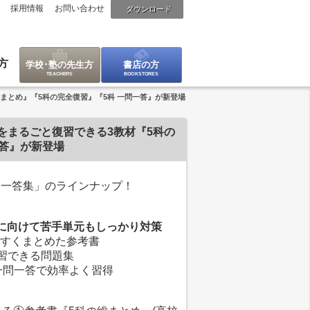
採用情報
お問い合わせ
ダウンロード
方
学校･塾の先生方
書店の方
総まとめ』『5科の完全復習』『5科 一問一答』が新登場
＞をまるごと復習できる3教材『5科の
一答』が新登場
問一答集」のラインナップ！
に向けて苦手単元もしっかり対策
やすくまとめた参考書
復習できる問題集
を一問一答で効率よく習得