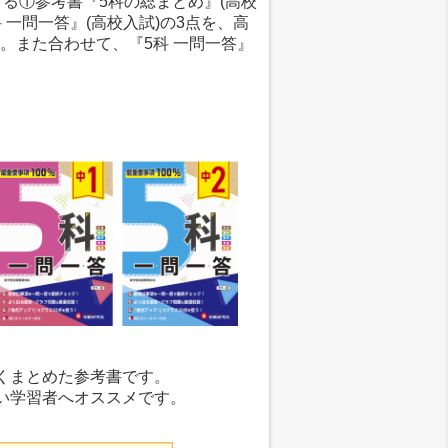
る①参考書『5科の総まとめ』(高校
 一問一答』(高校入試)の3点を、高
す。また合わせて、『5科 一問一答』
くまとめた参考書です。
い学習者へオススメです。