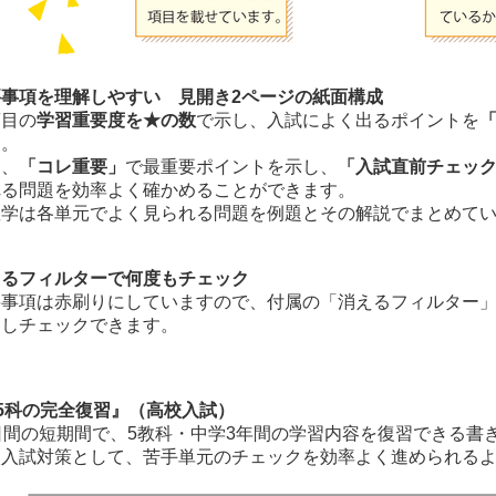
要事項を理解しやすい 見開き2ページの紙面構成
項目の
学習重要度を★の数
で示し、入試によく出るポイントを
す。
た、
「コレ重要」
で最重要ポイントを示し、
「入試直前チェッ
れる問題を効率よく確かめることができます。
数学は各単元でよく見られる問題を例題とその解説でまとめて
えるフィルターで何度もチェック
要事項は赤刷りにしていますので、付属の「消えるフィルター
返しチェックできます。
5科の完全復習』（高校入試）
日間の短期間で、5教科・中学3年間の学習内容を復習できる書
校入試対策として、苦手単元のチェックを効率よく進められる