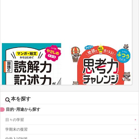
本を探す
目的･用途から探す
日々の学習
学期末の復習
中学入試対策