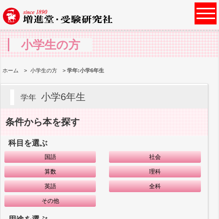
小学生の方
ホーム
小学生の方
学年:小学6年生
小学6年生
学年
条件から本を探す
科目を選ぶ
国語
社会
算数
理科
英語
全科
その他