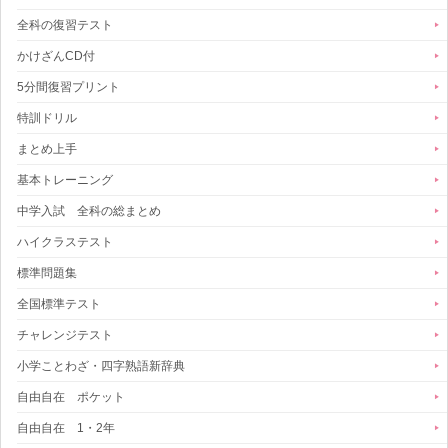
全科の復習テスト
かけざんCD付
5分間復習プリント
特訓ドリル
まとめ上手
基本トレーニング
中学入試 全科の総まとめ
ハイクラステスト
標準問題集
全国標準テスト
チャレンジテスト
小学ことわざ・四字熟語新辞典
自由自在 ポケット
自由自在 1・2年