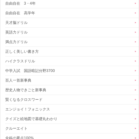
自由自在 3・4年
自由自在 高学年
天才脳ドリル
英語力ドリル
満点力ドリル
正しく美しい書き方
ハイクラスドリル
中学入試 国語暗記分野3700
百人一首新事典
歴史人物できごと新事典
賢くなるクロスワード
エンジョイ！フォニックス
クイズと絵地図で基礎丸わかり
クルーエイト
全科の要点100%