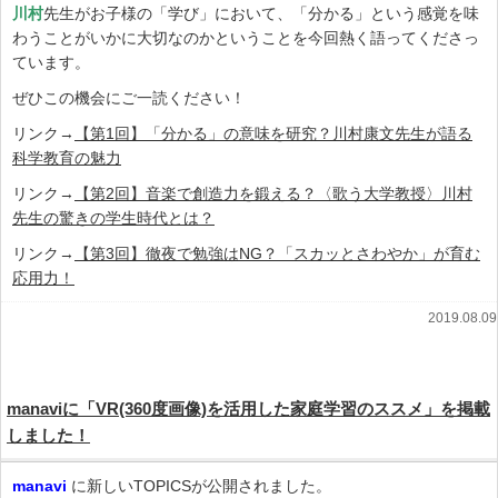
川村
先生がお子様の「学び」において、「分かる」という感覚を味
わうことがいかに大切なのかということを今回熱く語ってくださっ
ています。
ぜひこの機会にご一読ください！
リンク→
【第1回】「分かる」の意味を研究？川村康文先生が語る
科学教育の魅力
リンク→
【第2回】音楽で創造力を鍛える？〈歌う大学教授〉川村
先生の驚きの学生時代とは？
リンク→
【第3回】徹夜で勉強はNG？「スカッとさわやか」が育む
応用力！
2019.08.09
manaviに「VR(360度画像)を活用した家庭学習のススメ」を掲載
しました！
manavi
に新しいTOPICSが公開されました。