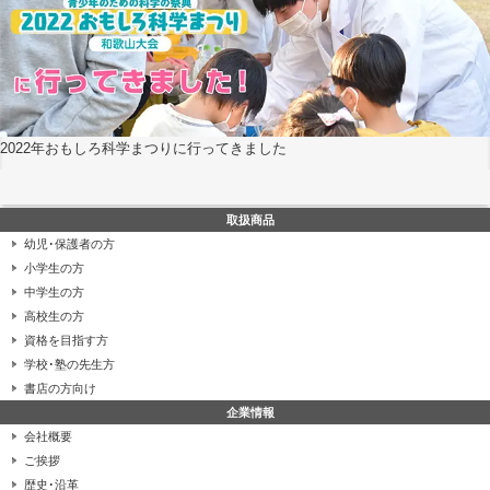
2022年おもしろ科学まつりに行ってきました
取扱商品
幼児･保護者の方
小学生の方
中学生の方
高校生の方
資格を目指す方
学校･塾の先生方
書店の方向け
企業情報
会社概要
ご挨拶
歴史･沿革