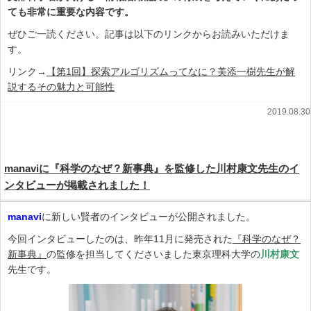
ても非常に重要な内容です。
ぜひご一読ください。記事は以下のリンクからお読みいただけま
す。
リンク→
【第1回】探索アルゴリズムってなに？美添一樹先生が解
説するその魅力と可能性
2019.08.30
manaviに『科学のなぜ？新事典』を監修した川村康文先生のイ
ンタビューが掲載されました！
manavi
に新しい賢者のインタビューが公開されました。
今回インタビューしたのは、昨年11月に発売された
『科学のなぜ？
新事典』
の監修を担当してくださいました東京理科大学の
川村康文
先生です。