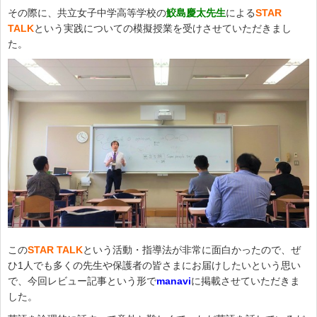
その際に、共立女子中学高等学校の
鮫島慶太先生
による
STAR
TALK
という実践についての模擬授業を受けさせていただきまし
た。
この
STAR TALK
という活動・指導法が非常に面白かったので、ぜ
ひ1人でも多くの先生や保護者の皆さまにお届けしたいという思い
で、今回レビュー記事という形で
manavi
に掲載させていただきま
した。