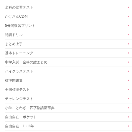
全科の復習テスト
かけざんCD付
5分間復習プリント
特訓ドリル
まとめ上手
基本トレーニング
中学入試 全科の総まとめ
ハイクラステスト
標準問題集
全国標準テスト
チャレンジテスト
小学ことわざ・四字熟語新辞典
自由自在 ポケット
自由自在 1・2年