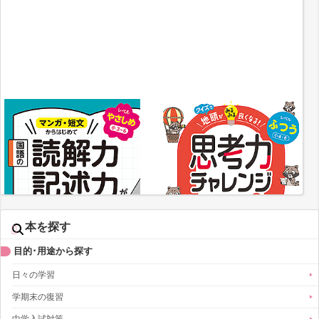
本を探す
目的･用途から探す
日々の学習
学期末の復習
中学入試対策