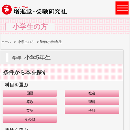
小学生の方
ホーム
小学生の方
学年:小学5年生
小学5年生
学年
条件から本を探す
科目を選ぶ
国語
社会
算数
理科
英語
全科
その他