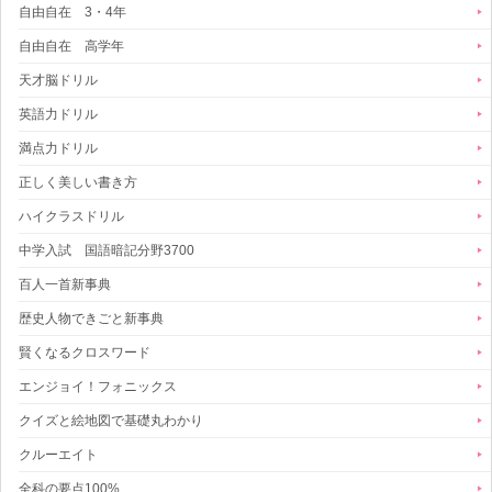
自由自在 3・4年
自由自在 高学年
天才脳ドリル
英語力ドリル
満点力ドリル
正しく美しい書き方
ハイクラスドリル
中学入試 国語暗記分野3700
百人一首新事典
歴史人物できごと新事典
賢くなるクロスワード
エンジョイ！フォニックス
クイズと絵地図で基礎丸わかり
クルーエイト
全科の要点100%