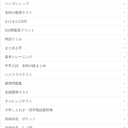
ペンマンシップ
全科の復習テスト
かけざんCD付
5分間復習プリント
特訓ドリル
まとめ上手
基本トレーニング
中学入試 全科の総まとめ
ハイクラステスト
標準問題集
全国標準テスト
チャレンジテスト
小学ことわざ・四字熟語新辞典
自由自在 ポケット
自由自在 1・2年