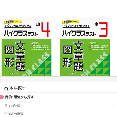
問題にチャレンジすることができます。
③「そうしあげテスト」で実力完成
巻末に設けた学年の総仕上げテストで、今までの学習の実力を
総チェックできます。
④表現力を身につける
求め方や理由を説明する問題には鉛筆のマークをつけていま
す。
⑤解答→別冊
解答以外の解説部分には、くわしい「とき方」や「ポイント」
本を探す
を付けて学習をサポートしています。
目的･用途から探す
日々の学習
学期末の復習