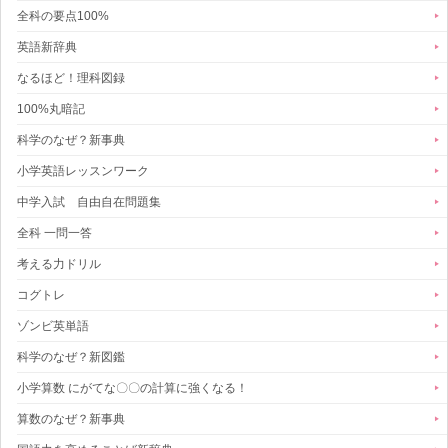
全科の要点100%
英語新辞典
なるほど！理科図録
100%丸暗記
科学のなぜ？新事典
小学英語レッスンワーク
中学入試 自由自在問題集
全科 一問一答
考える力ドリル
コグトレ
ゾンビ英単語
科学のなぜ？新図鑑
小学算数 にがてな〇〇の計算に強くなる！
算数のなぜ？新事典