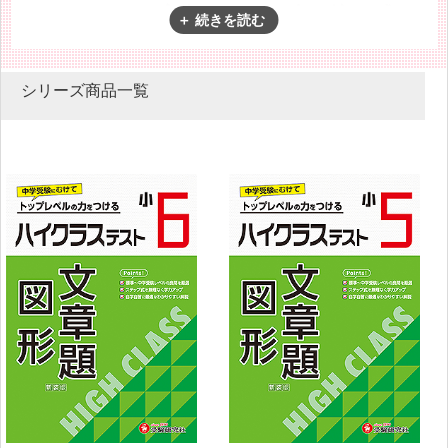
ハイレベルな実力をつける書き込み式の
問題集。ステップ式で，発展的な問題も
多く取り上げてあります。
シリーズ商品一覧
標準から応用・発展までむりなくハイレベルな実力をつけるス
テップ式の問題集です。中学受験の準備用問題集としても活用
できます。
この本の特色
①「標準クラス」から「ハイクラス」へ
各単元は「標準クラス」と「ハイクラス」の2ステップ式にな
っています。
②「チャレンジテスト」に挑戦
数単元ごとに設けた「チャレンジテスト」では、より発展的な