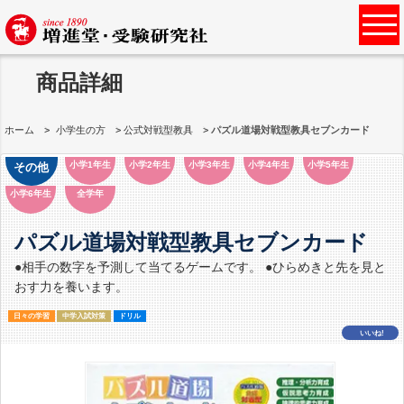
商品詳細
ホーム
小学生の方
公式対戦型教具
パズル道場対戦型教具セブンカード
小学1年生
小学2年生
小学3年生
小学4年生
小学5年生
その他
小学6年生
全学年
パズル道場対戦型教具セブンカード
●相手の数字を予測して当てるゲームです。 ●ひらめきと先を見と
おす力を養います。
日々の学習
中学入試対策
ドリル
いいね!