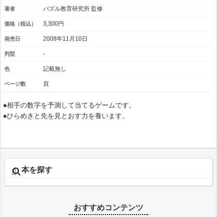
パズル教育研究所 監修
著者
3,300円
価格（税込）
2008年11月10日
発売日
-
判型
記載無し
色
頁
ページ数
●相手の数字を予測して当てるゲームです。
●ひらめきと先を見とおす力を養います。
本を探す
おすすめコンテンツ