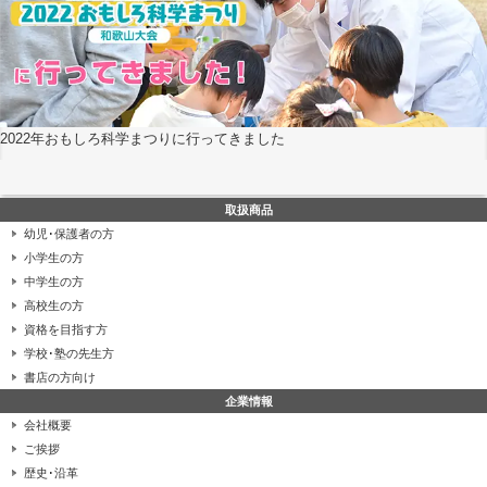
2022年おもしろ科学まつりに行ってきました
取扱商品
幼児･保護者の方
小学生の方
中学生の方
高校生の方
資格を目指す方
学校･塾の先生方
書店の方向け
企業情報
会社概要
ご挨拶
歴史･沿革