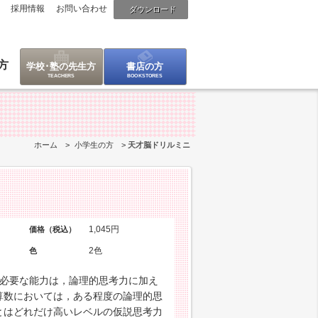
採用情報
お問い合わせ
ダウンロード
方
学校･塾の先生方
書店の方
ホーム
小学生の方
天才脳ドリルミニ
1,045円
価格（税込）
2色
色
に必要な能力は，論理的思考力に加え
算数においては，ある程度の論理的思
とはどれだけ高いレベルの仮説思考力