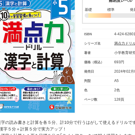
難易度レベル
基礎
標準
発
4-424-62801
ISBN
満点力ドリ
シリーズ名
小学教育研
著者
693円
価格（税込）
2024年02月
発売日
A5
判型
2色
色
128頁
ページ数
漢字の読み書きと計算を各５分、計10分で行うはがして使えるドリルで
○漢字５分＋計算５分で実力アップ！