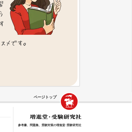
習
う
す
ススメです。
ページトップ
参考書、問題集、受験対策の増進堂･受験研究社