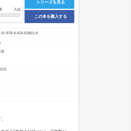
シリーズを見る
展
入試
この本を購入する
-9 / 978-4-424-62801-9
ル
究会
02日
す。