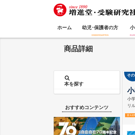
ホーム
幼児･保護者の方
小
商品詳細
その
本を探す
小
小
リ
おすすめコンテンツ
日々の