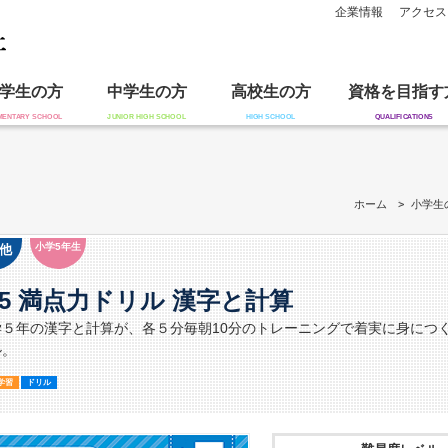
企業情報
アクセス
学生の方
中学生の方
高校生の方
資格を目指す
ホーム
小学生
小学5年生
他
5 満点力ドリル 漢字と計算
学５年の漢字と計算が、各５分毎朝10分のトレーニングで着実に身につ
ル。
学習
ドリル