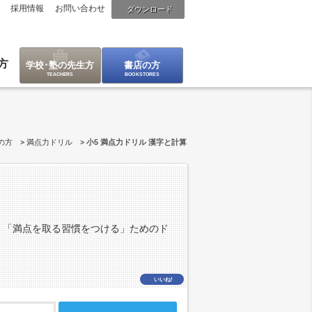
採用情報
お問い合わせ
ダウンロード
方
学校･塾の先生方
書店の方
の方
満点力ドリル
小5 満点力ドリル 漢字と計算
く「満点を取る習慣をつける」ためのド
いいね!