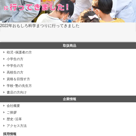
2022年おもしろ科学まつりに行ってきました
取扱商品
幼児･保護者の方
小学生の方
中学生の方
高校生の方
資格を目指す方
学校･塾の先生方
書店の方向け
企業情報
会社概要
ご挨拶
歴史･沿革
アクセス方法
採用情報