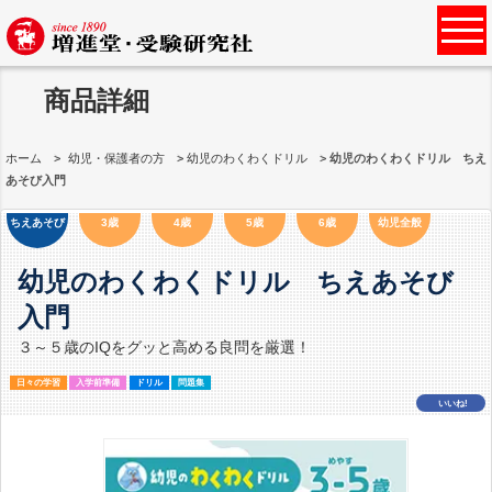
商品詳細
ホーム
幼児・保護者の方
幼児のわくわくドリル
幼児のわくわくドリル ちえ
あそび入門
ちえあそび
3歳
4歳
5歳
6歳
幼児全般
幼児のわくわくドリル ちえあそび
入門
３～５歳のIQをグッと高める良問を厳選！
日々の学習
入学前準備
ドリル
問題集
いいね!