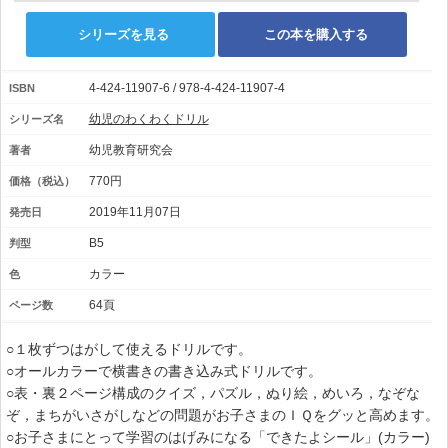
シリーズを見る
この本を購入する
4-424-11907-6 / 978-4-424-11907-4
ISBN
幼児のわくわくドリル
シリーズ名
幼児教育研究会
著者
770円
価格（税込）
2019年11月07日
発売日
B5
判型
カラー
色
64頁
ページ数
○１枚ずつはがして使えるドリルです。
○オールカラーで横書きの書き込み式ドリルです。
○表・裏２ページ構成のクイズ，パズル，ぬり絵，めいろ，なぞな
ぞ，まちがいさがしなどの問題がお子さまのＩＱをグッと高めます。
○お子さまにとって学習のはげみになる「できたよシール」(カラー)