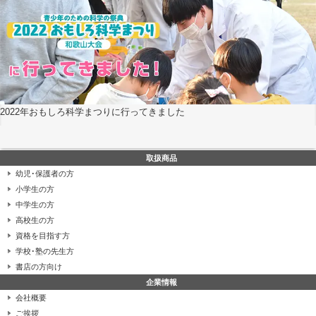
2022年おもしろ科学まつりに行ってきました
取扱商品
幼児･保護者の方
小学生の方
中学生の方
高校生の方
資格を目指す方
学校･塾の先生方
書店の方向け
企業情報
会社概要
ご挨拶