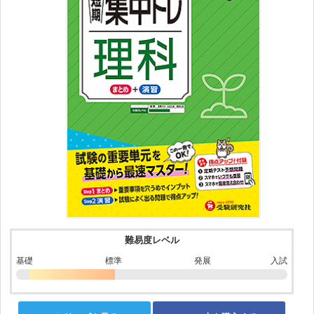
難易度レベル
基礎
標準
発展
入試