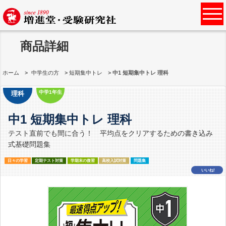
商品詳細
ホーム
中学生の方
短期集中トレ
中1 短期集中トレ 理科
中学1年生
理科
中1 短期集中トレ 理科
テスト直前でも間に合う！ 平均点をクリアするための書き込み
式基礎問題集
日々の学習
定期テスト対策
学期末の復習
高校入試対策
問題集
いいね!