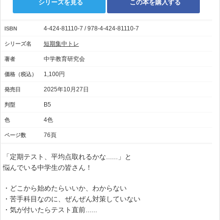
シリーズを見る
この本を購入する
4-424-81110-7 / 978-4-424-81110-7
ISBN
短期集中トレ
シリーズ名
中学教育研究会
著者
1,100円
価格（税込）
2025年10月27日
発売日
B5
判型
4色
色
76頁
ページ数
「定期テスト、平均点取れるかな......」と
悩んでいる中学生の皆さん！
・どこから始めたらいいか、わからない
・苦手科目なのに、ぜんぜん対策していない
・気が付いたらテスト直前......