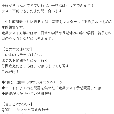
基礎がきちんとできていれば、平均点はクリアできます！
テスト直前でもまだまだ間に合います！
「中1 短期集中トレ 理科」は、基礎をマスターして平均点以上をめざ
す問題集です。
定期テスト対策のほか、日常の学習や長期休みの集中学習、苦手な科
目のやり直しなどにも使えます。
【この本の使い方】
この本のステップは２つ。
①テスト範囲をとにかく解く
②間違えたところは、できるまでくり返す
これだけ！
◆1回分は集中しやすい見開き2ページ
◆テストによく出る問題を集めた「定期テスト予想問題」つき
◆解説がわかりやすい別冊解答
【使える2つのQR】
QR①......サクッと答え合わせ