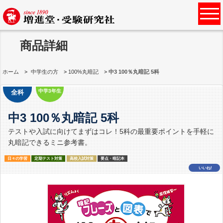
商品詳細
ホーム
中学生の方
100%丸暗記
中3 100％丸暗記 5科
中学3年生
全科
中3 100％丸暗記 5科
テストや入試に向けてまずはコレ！5科の最重要ポイントを手軽に
丸暗記できるミニ参考書。
日々の学習
定期テスト対策
高校入試対策
要点・暗記本
いいね!