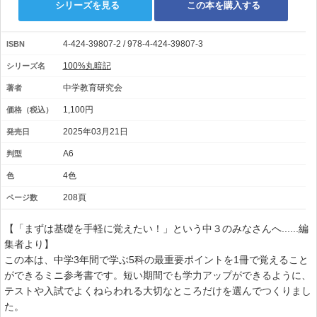
シリーズを見る
この本を購入する
4-424-39807-2 / 978-4-424-39807-3
ISBN
100%丸暗記
シリーズ名
中学教育研究会
著者
1,100円
価格（税込）
2025年03月21日
発売日
A6
判型
4色
色
208頁
ページ数
【「まずは基礎を手軽に覚えたい！」という中３のみなさんへ......編
集者より】
この本は、中学3年間で学ぶ5科の最重要ポイントを1冊で覚えること
ができるミニ参考書です。短い期間でも学力アップができるように、
テストや入試でよくねらわれる大切なところだけを選んでつくりまし
た。