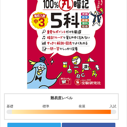
難易度レベル
基礎
標準
発展
入試