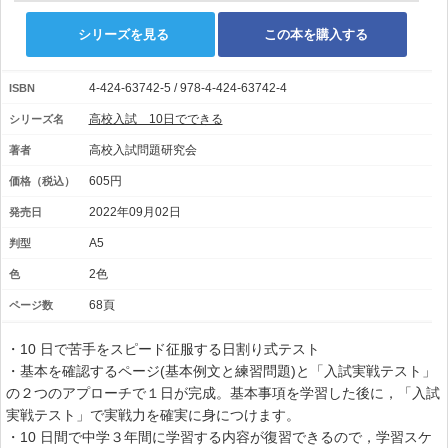
シリーズを見る
この本を購入する
4-424-63742-5 / 978-4-424-63742-4
ISBN
高校入試 10日でできる
シリーズ名
高校入試問題研究会
著者
605円
価格（税込）
2022年09月02日
発売日
A5
判型
2色
色
68頁
ページ数
・10 日で苦手をスピード征服する日割り式テスト
・基本を確認するページ(基本例文と練習問題)と「入試実戦テスト」
の２つのアプローチで１日が完成。基本事項を学習した後に，「入試
実戦テスト」で実戦力を確実に身につけます。
・10 日間で中学３年間に学習する内容が復習できるので，学習スケ