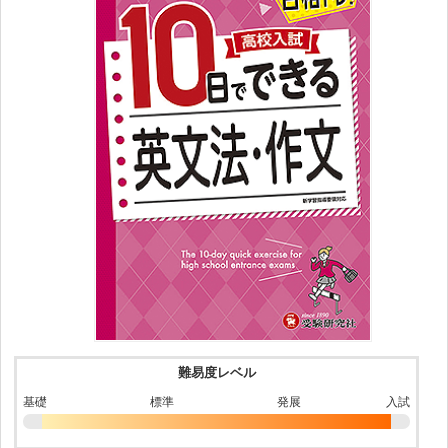
難易度レベル
基礎
標準
発展
入試