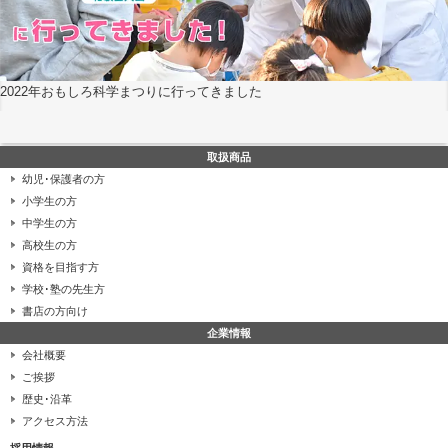
2022年おもしろ科学まつりに行ってきました
取扱商品
幼児･保護者の方
小学生の方
中学生の方
高校生の方
資格を目指す方
学校･塾の先生方
書店の方向け
企業情報
会社概要
ご挨拶
歴史･沿革
アクセス方法