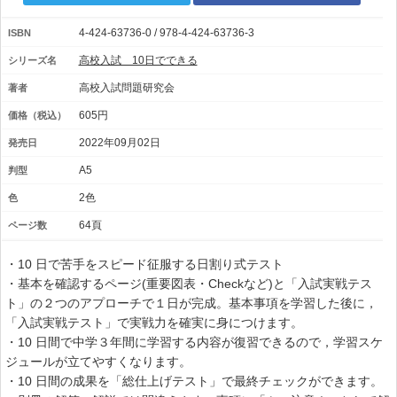
4-424-63736-0 / 978-4-424-63736-3
ISBN
高校入試 10日でできる
シリーズ名
高校入試問題研究会
著者
605円
価格（税込）
2022年09月02日
発売日
A5
判型
2色
色
64頁
ページ数
・10 日で苦手をスピード征服する日割り式テスト
・基本を確認するページ(重要図表・Checkなど)と「入試実戦テス
ト」の２つのアプローチで１日が完成。基本事項を学習した後に，
「入試実戦テスト」で実戦力を確実に身につけます。
・10 日間で中学３年間に学習する内容が復習できるので，学習スケ
ジュールが立てやすくなります。
・10 日間の成果を「総仕上げテスト」で最終チェックができます。