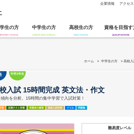
企業情報
アクセス
学生の方
中学生の方
高校生の方
資格を目指す
ホーム
中学生の方
高校入
中学3年生
語
校入試 15時間完成 英文法・作文
題傾向を分析。15時間の集中学習で入試対策！
学習
定期テスト対策
学期末の復習
高校入試対策
ドリル
問題集
難易度レベル