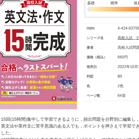
基礎
標準
発
4-424-63758
ISBN
高校入試 1
シリーズ名
高校入試問
著者
660円
価格（税込）
2022年10月
発売日
B5
判型
2色
色
64頁
ページ数
・15回(15時間)集中して学習できるように，頻出問題を分野別に編集
・英文法や英作文に苦手意識のある人でも，ポイントを押さえて学習で
ました。