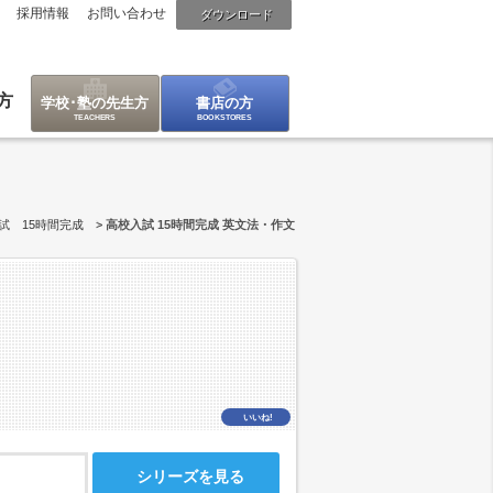
採用情報
お問い合わせ
ダウンロード
方
学校･塾の先生方
書店の方
試 15時間完成
高校入試 15時間完成 英文法・作文
いいね!
シリーズを見る