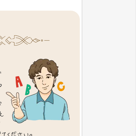
で
。
を
が
え
演
てください。