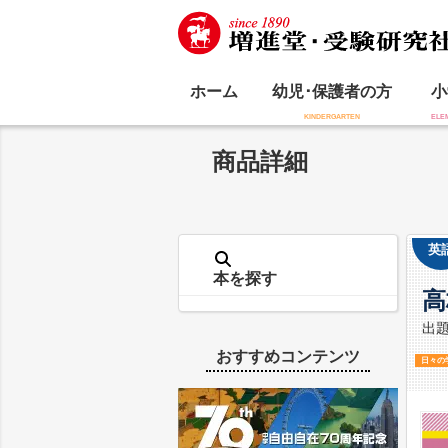
ホーム
幼児･保護者の方
小
商品詳細
英
本を探す
高
出
おすすめコンテンツ
日々の