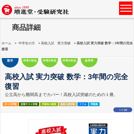
商品詳細
ホーム
中学生の方
高校入試 実力突破
高校入試 実力突破 数学：3年間の完全
復習
数学
中学1年生
中学2年生
中学3年生
全学年
高校入試 実力突破 数学：3年間の完全
復習
公立高から難関高までカバー！高校入試突破のための１冊。
日々の学習
定期テスト対策
学期末の復習
高校入試対策
ドリル
問題集
いいね!