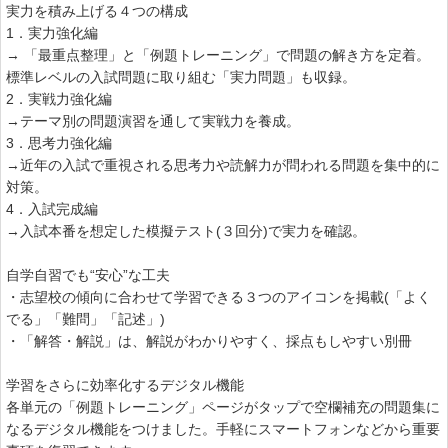
実力を積み上げる４つの構成
1．実力強化編
→ 「最重点整理」と「例題トレーニング」で問題の解き方を定着。
標準レベルの入試問題に取り組む「実力問題」も収録。
2．実戦力強化編
→テーマ別の問題演習を通して実戦力を養成。
3．思考力強化編
→近年の入試で重視される思考力や読解力が問われる問題を集中的に
対策。
4．入試完成編
→入試本番を想定した模擬テスト(３回分)で実力を確認。
自学自習でも“安心”な工夫
・志望校の傾向に合わせて学習できる３つのアイコンを掲載(「よく
でる」「難問」「記述」)
・「解答・解説」は、解説がわかりやすく、採点もしやすい別冊
学習をさらに効率化するデジタル機能
各単元の「例題トレーニング」ページがタップで空欄補充の問題集に
なるデジタル機能をつけました。手軽にスマートフォンなどから重要