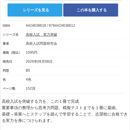
シリーズを見る
この本を購入する
4424638618 / 9784424638612
ISBN
高校入試 実力突破
シリーズ名
高校入試問題研究会
著者
1595円
価格（税込）
2026年06月08日
発売日
B5
判型
4色
色
152頁
ページ数
高校入試を突破する力を、この１冊で完成
重要事項の整理から思考力問題、模擬テストまでを１冊に凝縮。
基礎→発展へとステップを踏んで学習することで、志望校に合格でき
る実力を身につけられます。