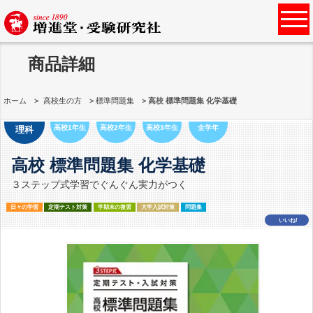
商品詳細
ホーム
高校生の方
標準問題集
高校 標準問題集 化学基礎
高校1年生
高校2年生
高校3年生
全学年
理科
高校 標準問題集 化学基礎
３ステップ式学習でぐんぐん実力がつく
日々の学習
定期テスト対策
学期末の復習
大学入試対策
問題集
いいね!