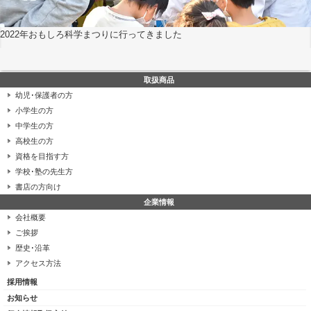
2022年おもしろ科学まつりに行ってきました
取扱商品
幼児･保護者の方
小学生の方
中学生の方
高校生の方
資格を目指す方
学校･塾の先生方
書店の方向け
企業情報
会社概要
ご挨拶
歴史･沿革
アクセス方法
採用情報
お知らせ