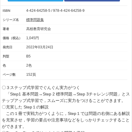
4-424-64258-5 / 978-4-424-64258-9
ISBN
標準問題集
シリーズ名
高校教育研究会
著者
1,045円
価格（税込）
2022年03月24日
発売日
B5
判型
2色
色
152頁
ページ数
〇３ステップ式学習でぐんぐん実力がつく
「Step1 基本問題→Step 2 標準問題→Step 3チャレンジ問題」とス
テップアップ式学習で，スムーズに実力をつけることができます。
〇充実した Step１の解説
この１冊で実戦力がつくように，Step１では問題の右側にある解説
を充実させ，学習の要点や注意事項などをしっかりチェックすること
ができます。