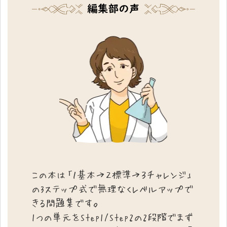
この本は「１基本→２標準→３チャレンジ」
の3ステップ式で無理なくレベルアップで
きる問題集です。
1つの単元をStep1/Step2の2段階でまず