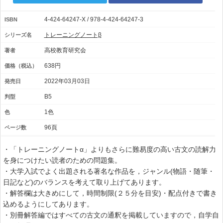
4-424-64247-X / 978-4-424-64247-3
ISBN
トレーニングノートβ
シリーズ名
高校教育研究会
著者
638円
価格（税込）
2022年03月03日
発売日
B5
判型
1色
色
96頁
ページ数
・「トレーニングノートα」よりもさらに難易度の高い古文の読解力
を身につけたい読者のための問題集。
・大学入試でよく出題される著名な作品を，ジャンル(物語・随筆・
日記など)のバランスを考えて取り上げてあります。
・解答欄は大きめにして，時間制限(２５分を目安)・配点付きで書き
込めるようにしてあります。
・別冊解答編ではすべての古文の通釈を掲載していますので，自学自