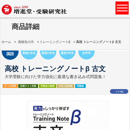
商品詳細
ホーム
高校生の方
トレーニングノートβ
高校 トレーニングノートβ 古文
高校1年生
高校2年生
高校3年生
全学年
国語
高校 トレーニングノートβ 古文
大学受験に向けた学力強化に最適な書き込み式問題集！
日々の学習
定期テスト対策
学期末の復習
大学入試対策
問題集
いいね!