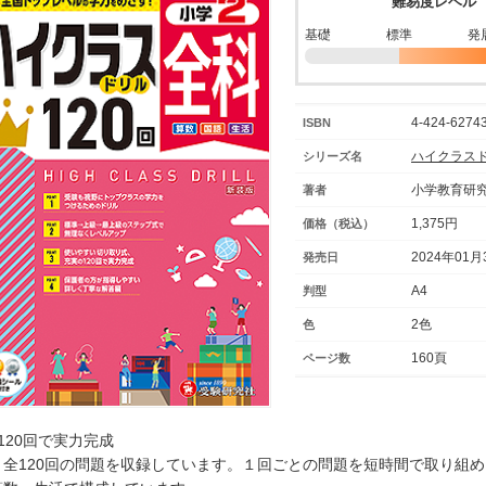
難易度レベル
基礎
標準
発
4-424-62743
ISBN
ハイクラス
シリーズ名
小学教育研
著者
1,375円
価格（税込）
2024年01月
発売日
A4
判型
2色
色
160頁
ページ数
○120回で実力完成
全120回の問題を収録しています。１回ごとの問題を短時間で取り組め