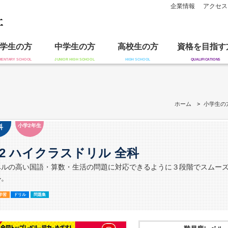
企業情報
アクセス
学生の方
中学生の方
高校生の方
資格を目指す
ホーム
小学生の
小学2年生
科
2 ハイクラスドリル 全科
ベルの高い国語・算数・生活の問題に対応できるように３段階でスムー
ル。
学習
ドリル
問題集