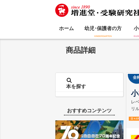
ホーム
幼児･保護者の方
小
商品詳細
全
本を探す
小
レ
リ
おすすめコンテンツ
日々の