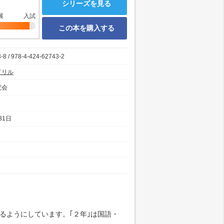
シリーズを見る
展
入試
この本を購入する
-8 / 978-4-424-62743-2
ドリル
究会
31日
るようにしています。｢２年｣は国語・