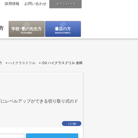
採用情報
お問い合わせ
ダウンロード
方
学校･塾の先生方
書店の方
方
ハイクラスドリル
小2 ハイクラスドリル 全科
ズにレベルアップができる切り取り式のド
いいね!