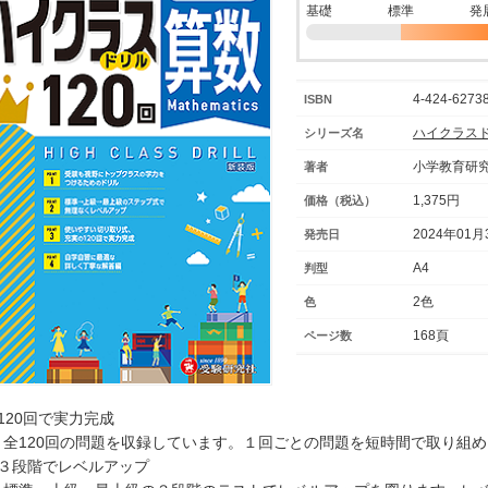
基礎
標準
発
4-424-62738
ISBN
ハイクラス
シリーズ名
小学教育研
著者
1,375円
価格（税込）
2024年01月
発売日
A4
判型
2色
色
168頁
ページ数
○120回で実力完成
全120回の問題を収録しています。１回ごとの問題を短時間で取り組め
○３段階でレベルアップ