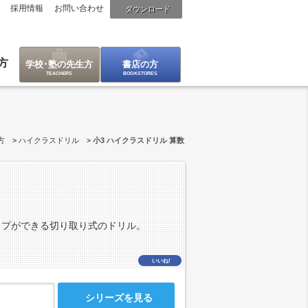
採用情報
お問い合わせ
ダウンロード
方
学校･塾の先生方
書店の方
方
ハイクラスドリル
小3 ハイクラスドリル 算数
ップができる切り取り式のドリル。
いいね!
シリーズを見る