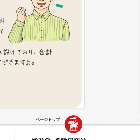
科
て
を設けており、合計
ができますよ。
ページトップ