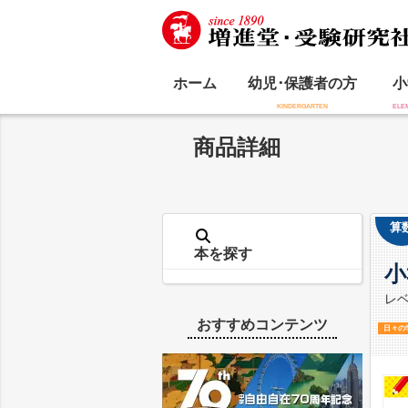
ホーム
幼児･保護者の方
小
商品詳細
算
本を探す
小
レ
おすすめコンテンツ
日々の