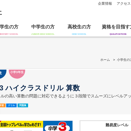
企業情報
アクセス
学生の方
中学生の方
高校生の方
資格を目指す
ホーム
小学生の
小学3年生
数
3 ハイクラスドリル 算数
ベルの高い算数の問題に対応できるように３段階でスムーズにレベルア
学習
ドリル
問題集
難易度レベル