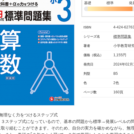
基礎
標準
発
4-424-62763
ISBN
標準問題集
シリーズ名
小学教育研
著者
1,155円
価格（税込）
2024年02月
発売日
B5
判型
2色
色
160頁
ページ数
○無理なく力をつけるステップ式
３ステップ式になっているので、基本の問題から標準→発展レベルの問
に取り組むことができます。そのため、自分の実力を確かめながら、無