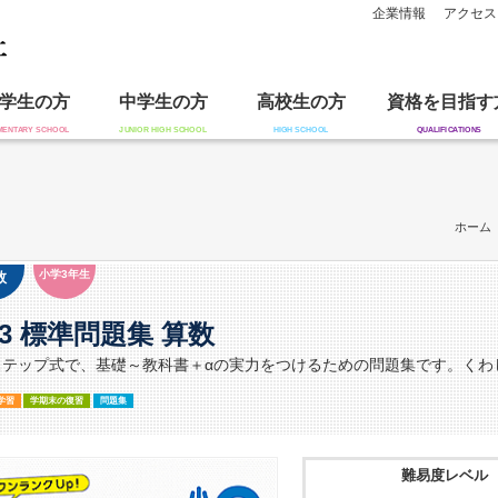
企業情報
アクセス
学生の方
中学生の方
高校生の方
資格を目指す
ホーム
小学3年生
数
3 標準問題集 算数
ステップ式で、基礎～教科書＋αの実力をつけるための問題集です。くわ
学習
学期末の復習
問題集
難易度レベル