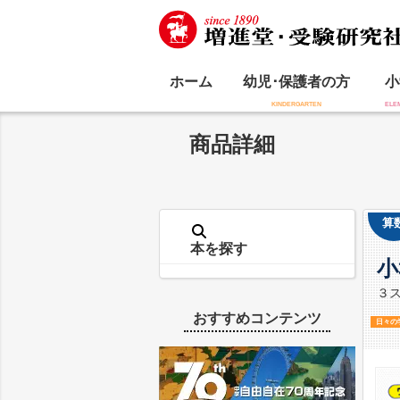
ホーム
幼児･保護者の方
小
商品詳細
算
本を探す
小
３
おすすめコンテンツ
日々の