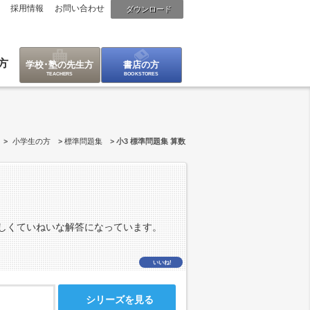
採用情報
お問い合わせ
ダウンロード
方
学校･塾の先生方
書店の方
小学生の方
標準問題集
小3 標準問題集 算数
しくていねいな解答になっています。
いいね!
シリーズを見る