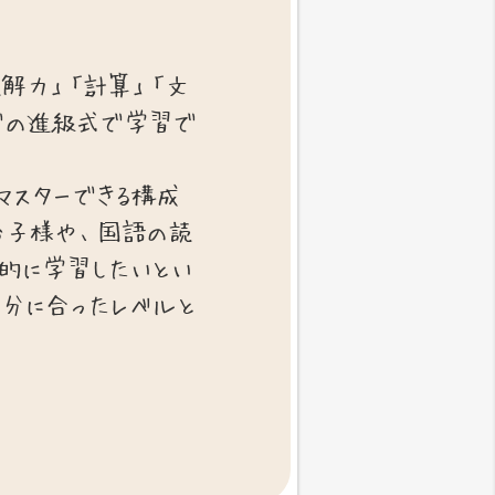
読解力」「計算」「文
までの進級式で学習で
マスターできる構成
お子様や、国語の読
的に学習したいとい
自分に合ったレベルと
。