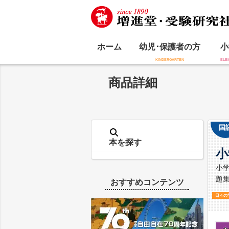
ホーム
幼児･保護者の方
小
商品詳細
国
本を探す
小
小
題
おすすめコンテンツ
日々の