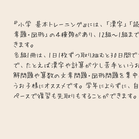
『小学 基本トレーニング』には、「漢字」「
章題・図形」の４種類があり、12級～1級
きます。
各級1冊は、1日1枚ずつ取り組むと30日間で
で、たとえば漢字や計算が少し苦手という
解問題や算数の文章問題・図形問題を集中
うお子様にオススメです。学年によらずに、
ペースで復習も先取りもすることができます