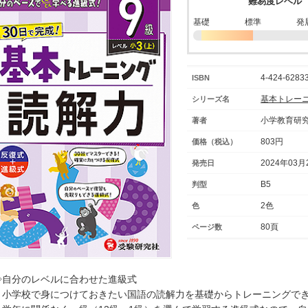
難易度レベル
基礎
標準
発
4-424-62833
ISBN
基本トレー
シリーズ名
小学教育研
著者
803円
価格（税込）
2024年03月
発売日
B5
判型
2色
色
80頁
ページ数
◇自分のレベルに合わせた進級式
・小学校で身につけておきたい国語の読解力を基礎からトレーニングで