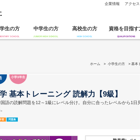
企業情報
アクセス
学生の方
中学生の方
高校生の方
資格を目指す
ホーム
小学生の方
基本
小学3年生
語
学 基本トレーニング 読解力【9級】
学国語の読解問題を12～1級にレベル分け。自分に合ったレベルから1
集。
学習
問題集