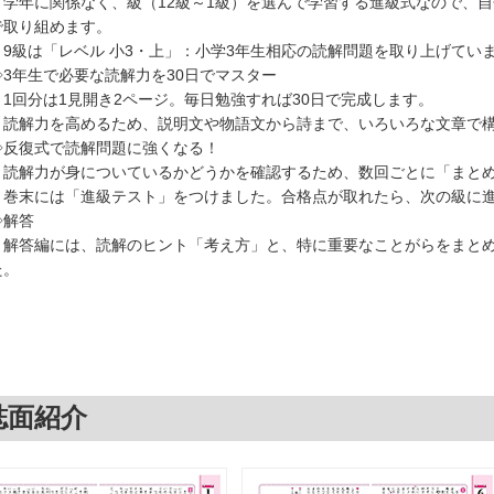
・学年に関係なく、級（12級～1級）を選んで学習する進級式なので、
で取り組めます。
・9級は「レベル 小3・上」：小学3年生相応の読解問題を取り上げてい
◇3年生で必要な読解力を30日でマスター
・1回分は1見開き2ページ。毎日勉強すれば30日で完成します。
・読解力を高めるため、説明文や物語文から詩まで、いろいろな文章で
◇反復式で読解問題に強くなる！
・読解力が身についているかどうかを確認するため、数回ごとに「まと
・巻末には「進級テスト」をつけました。合格点が取れたら、次の級に
◇解答
解答編には、読解のヒント「考え方」と、特に重要なことがらをまとめ
た。
誌面紹介