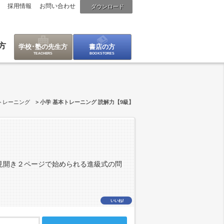
採用情報
お問い合わせ
ダウンロード
方
学校･塾の先生方
書店の方
トレーニング
小学 基本トレーニング 読解力【9級】
日見開き２ページで始められる進級式の問
いいね!