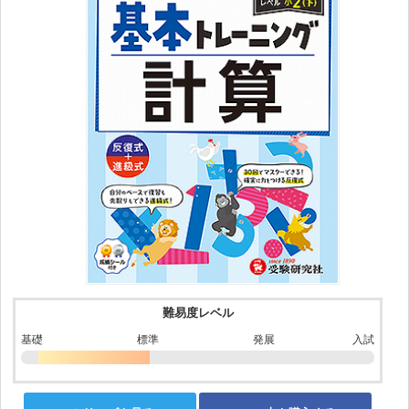
難易度レベル
基礎
標準
発展
入試