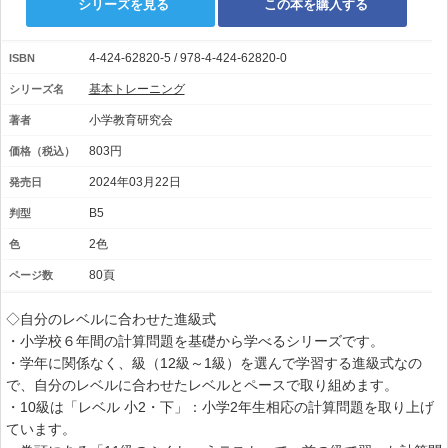
シリーズを見る
この本を購入する
4-424-62820-5 / 978-4-424-62820-0
ISBN
基本トレーニング
シリーズ名
小学教育研究会
著者
803円
価格（税込）
2024年03月22日
発売日
B5
判型
2色
色
80頁
ページ数
◇自分のレベルに合わせた進級式
・小学校６年間の計算問題を基礎から学べるシリーズです。
・学年に関係なく、級（12級～1級）を選んで学習する進級式なの
で、自分のレベルに合わせたレベルとペースで取り組めます。
・10級は「レベル 小2・下」：小学2年生相応の計算問題を取り上げ
ています。