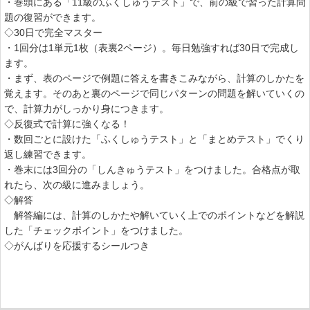
・巻頭にある「11級のふくしゅうテスト」で、前の級で習った計算問
題の復習ができます。
◇30日で完全マスター
・1回分は1単元1枚（表裏2ページ）。毎日勉強すれば30日で完成し
ます。
・まず、表のページで例題に答えを書きこみながら、計算のしかたを
覚えます。そのあと裏のページで同じパターンの問題を解いていくの
で、計算力がしっかり身につきます。
◇反復式で計算に強くなる！
・数回ごとに設けた「ふくしゅうテスト」と「まとめテスト」でくり
返し練習できます。
・巻末には3回分の「しんきゅうテスト」をつけました。合格点が取
れたら、次の級に進みましょう。
◇解答
解答編には、計算のしかたや解いていく上でのポイントなどを解説
した「チェックポイント」をつけました。
◇がんばりを応援するシールつき