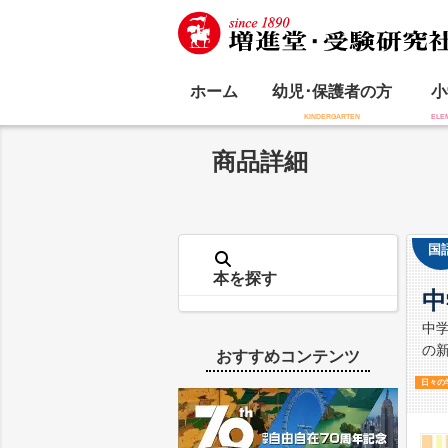
ホーム
幼児･保護者の方
小
商品詳細
国
本を探す
中
中
の
おすすめコンテンツ
日々の