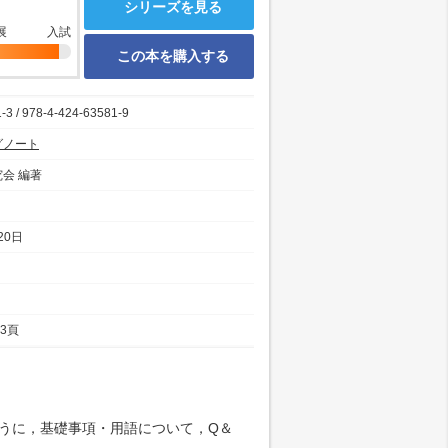
シリーズを見る
展
入試
この本を購入する
-3 / 978-4-424-63581-9
グノート
会 編著
20日
13頁
ように，基礎事項・用語について，Q＆