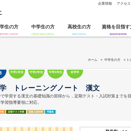
企業情報
アクセス
学生の方
中学生の方
高校生の方
資格を目指す
ホーム
中学生の方
ト
中学1年生
中学2年生
中学3年生
全学年
語
学 トレーニングノート 漢文
学で学習する漢文の基礎知識の習得から，定期テスト・入試対策までを目
新学習指導要領に対応。
学習
定期テスト対策
高校入試対策
問題集