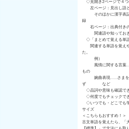
◇見開き2ページで４つ
左ページ：見出し語と
そのほかに漢字表記の
録
右ページ：出典付きの
関連語や知っておきた
◇「まとめて覚える単
関連する単語を覚えや
た。
例）
風情に関する言葉....
もの
婉曲表現......さま
ず など
◇品詞や意味も確認で
◇何度でもチェックでき
◇いつでも・どこでも学
サイズ
＜こちらもおすすめ！＞
古文単語を覚えたら、「大
【標準】」で文法にも取