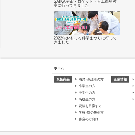
SAIKA宇宙・ロケット・人工衛星教
室に行ってきました
2022年おもしろ科学まつりに行って
きました
ホーム
取扱商品
幼児･保護者の方
企業情報
小学生の方
中学生の方
高校生の方
資格を目指す方
学校･塾の先生方
書店の方向け