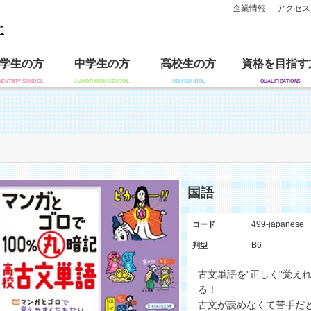
企業情報
アクセス
学生の方
中学生の方
高校生の方
資格を目指す
国語
499-japanese
コード
B6
判型
古文単語を"正しく"覚え
る！
古文が読めなくて苦手だ