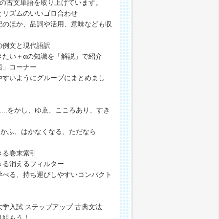
の古文単語を取り上げています。
リズムのいいゴロ合わせ
ほか、品詞や活用、意味なども収
例文と現代語訳
い＋αの知識を「解説」で紹介
語」コーナー
すいようにグループにまとめまし
..をかし、ゆゑ、こころあり、すき
をかふ、はかなくなる、ただなら
きる巻末索引
る消えるフィルター
べる、持ち運びしやすいコンパクト
学入試 ステップアップ 古典文法
り組もう！