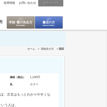
採用情報
お問い合わせ
ダウンロード
方
学校･塾の先生方
書店の方
ホーム
高校生の方
国語
1,100円
価格（税込）
カラー
色
れば、古文はもっとわかりやすくな
という人は、