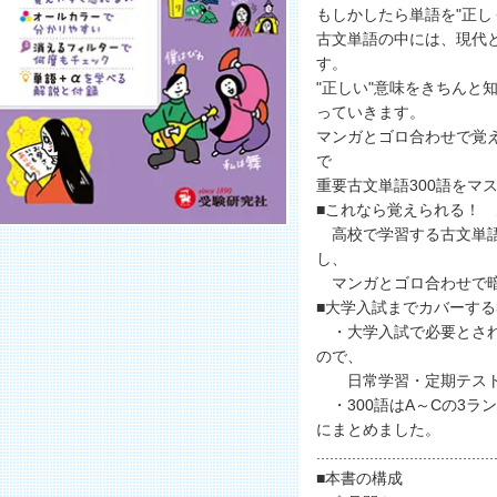
もしかしたら単語を"正し
古文単語の中には、現代
す。
"正しい"意味をきちんと
っていきます。
マンガとゴロ合わせで覚え
で
重要古文単語300語をマ
■これなら覚えられる！
高校で学習する古文単語
し、
マンガとゴロ合わせで暗
■大学入試までカバーする3
・大学入試で必要とされ
ので、
日常学習・定期テスト
・300語はA～Cの3ラ
にまとめました。
........................................
■本書の構成