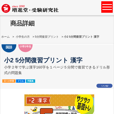
商品詳細
ホーム
小学生の方
5分間復習プリント
小2 5分間復習プリント 漢字
小学2年生
国語
小2 5分間復習プリント 漢字
小学２年で学ぶ漢字160字を１ページ５分間で復習できるドリル形
式の問題集
日々の学習
ドリル
問題集
いいね!