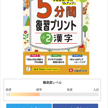
難易度レベル
基礎
標準
発展
入試