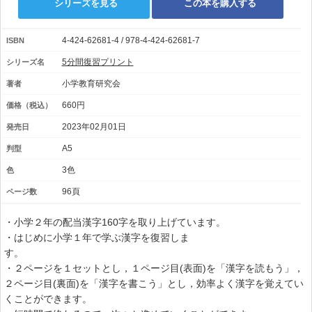
シリーズを見る
この本を購入する
4-424-62681-4 / 978-4-424-62681-7
ISBN
5分間復習プリント
シリーズ名
小学教育研究会
著者
660円
価格（税込）
2023年02月01日
発売日
A5
判型
3色
色
96頁
ページ数
・小学２年の配当漢字160字を取り上げています。
・はじめに小学１年で学ぶ漢字を復習しま
す
・２ページを１セットとし，１ページ目(表面)を「漢字を読もう」，
２ページ目(裏面)を「漢字を書こう」とし，効率よく漢字を覚えてい
くことができます。