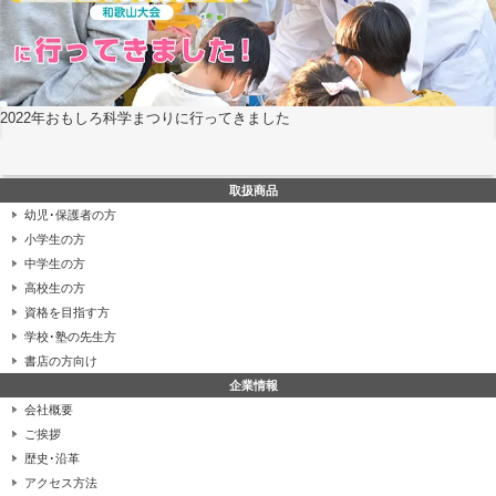
2022年おもしろ科学まつりに行ってきました
取扱商品
幼児･保護者の方
小学生の方
中学生の方
高校生の方
資格を目指す方
学校･塾の先生方
書店の方向け
企業情報
会社概要
ご挨拶
歴史･沿革
アクセス方法