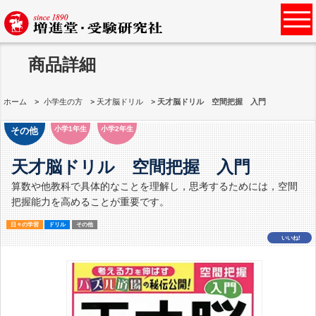
商品詳細
ホーム
小学生の方
天才脳ドリル
天才脳ドリル 空間把握 入門
小学1年生
小学2年生
その他
天才脳ドリル 空間把握 入門
算数や他教科で具体的なことを理解し，思考するためには，空間
把握能力を高めることが重要です。
日々の学習
ドリル
その他
いいね!