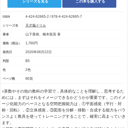
シリーズを見る
この本を購入する
4-424-62665-2 / 978-4-424-62665-7
ISBN
天才脳ドリル
シリーズ名
山下善徳、橋本龍吾 著
著者
1,760円
価格（税込）
2020年08月22日
発売日
B5
判型
2色
色
80頁
ページ数
○算数やその他の教科の学習で，具体的なことを理解し，思考するた
めには，まずはそれをイメージできるかどうかが重要です。このイメ
ージ化能力のベースとなる空間把握能力は，①平面感覚（平行・対
称・回転），②立体感覚，③図形を分解・移動・合成する能力をバラ
ンスよく教具を使ってトレーニングすることで，確実に高まっていき
ます。