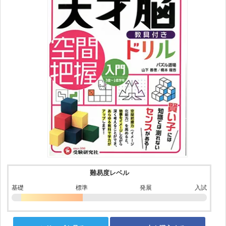
難易度レベル
基礎
標準
発展
入試